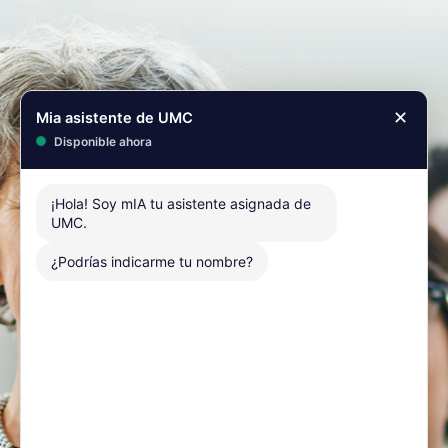
✕
Mia asistente de UMC
Disponible ahora
¡Hola! Soy mIA tu asistente asignada de
UMC.
¿Podrías indicarme tu nombre?